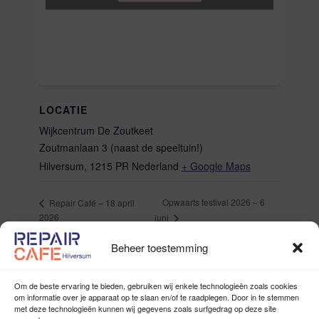
LOCATIE
Wijkcentrum De Zoutkeet
Zoutmanlaan 3 (naast de speeltuin!)
Hilversum
,
1215 PR
Nederland
+ Google Maps
Opwaarts festival 2026 – 6
Repair Café – 18 april
2026
juni
Beheer toestemming
Om de beste ervaring te bieden, gebruiken wij enkele technologieën zoals cookies
om informatie over je apparaat op te slaan en/of te raadplegen. Door in te stemmen
met deze technologieën kunnen wij gegevens zoals surfgedrag op deze site