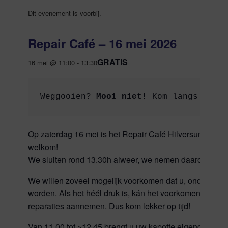
Dit evenement is voorbij.
Repair Café – 16 mei 2026
GRATIS
16 mei @ 11:00
-
13:30
Weggooien? 
Mooi niet!
 Kom langs bij 
Op zaterdag 16 mei is het Repair Café Hilversum weer 
welkom!
We sluiten rond 13.30h alweer, we nemen daarom tot
u
We willen zoveel mogelijk voorkomen dat u, ondanks h
worden. Als het héél druk is, kán het voorkomen dat w
reparaties aannemen. Dus kom lekker op tijd!
Van 11.00 tot ~12.45 brengt u uw kapotte eigendommen 